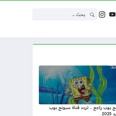
البحث عن:
 إكس
يوتيوب
إنستغرام
واقع التواصل
 بوب راجع .. تردد قناة سبونج بوب
202