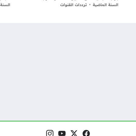
السنة الماضية
ترددات القنوات
السنة 
فيسبوك
منصة إكس
يوتيوب
إنستغرام