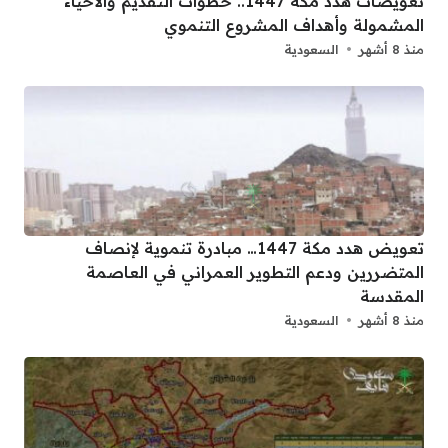
تعويضات هدد مكة 1447.. خطوات التقديم والأحياء
المشمولة وأهداف المشروع التنموي
منذ 8 أشهر
السعودية
تعويض هدد مكة 1447… مبادرة تنموية لإنصاف
المتضررين ودعم التطوير العمراني في العاصمة
المقدسة
منذ 8 أشهر
السعودية