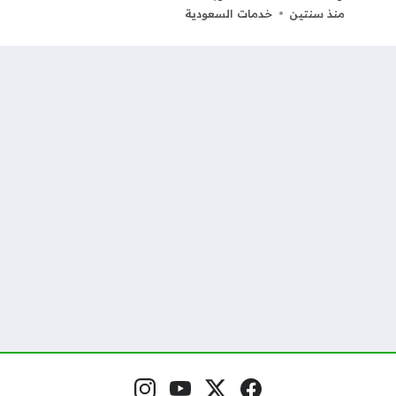
منذ سنتين
خدمات السعودية
فيسبوك
منصة إكس
يوتيوب
إنستغرام