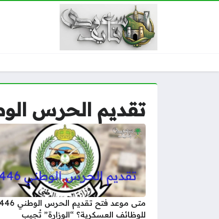
تقديم الحرس الوطني 
متى موعد فتح تقديم الحرس ال
للوظائف العسكرية؟ “الوزارة” تُجيب