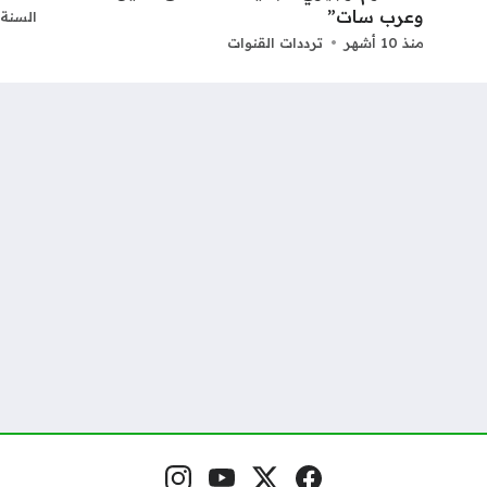
وعرب سات”
السنة 
منذ 10 أشهر
ترددات القنوات
فيسبوك
منصة إكس
يوتيوب
إنستغرام