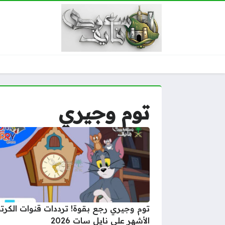
توم وجيري
توم وجيري رجع بقوة! ترددات قنوات الكرت
الأشهر على نايل سات 2026