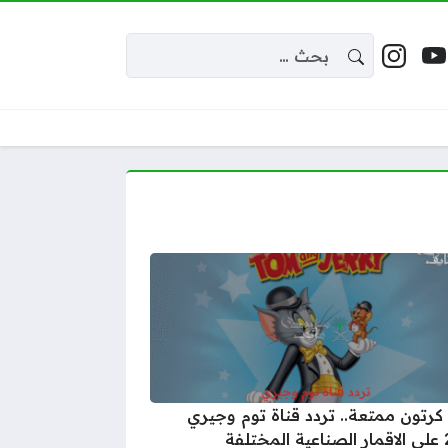
البحث عن:
 إكس
يوتيوب
إنستغرام
واقع التواصل
 كرتون ممتعة.. تردد قناة توم وجيري
لفة