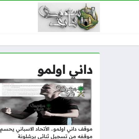
داني اولمو
موقف داني اولمو.. الأتحاد الاسباني يحسم
موقفه من تسجيل ثنائي برشلونة