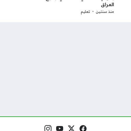
العراق
منذ سنتين
تعليم
فيسبوك
منصة إكس
يوتيوب
إنستغرام