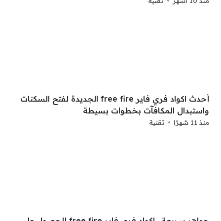
منذ 10 أشهر
تقنية
أحدث اكواد فري فاير free fire الجديدة لفتح السكنات
واستبدال المكافآت بخطوات بسيطة
منذ 11 شهرًا
تقنية
جواهر سريعة.. اكواد فري فاير free fire للحصول على