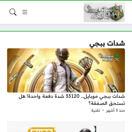
شدات ببجي
شدات ببجي موبايل.. 33120 شدة دفعة واحدة! هل
تستحق الصفقة؟
منذ 5 أشهر
تقنية