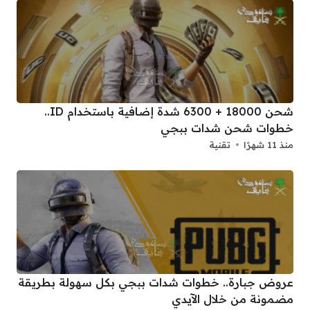
شحن 18000 + 6300 شدة إضافية باستخدام ID..
خطوات شحن شدات ببجي
منذ 11 شهرًا
تقنية
عروض جبارة.. خطوات شدات ببجي بكل سهولة بطريقة
مضمونة من خلال الآيدي