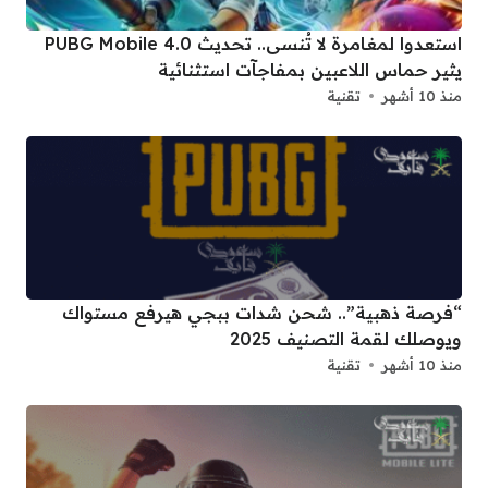
استعدوا لمغامرة لا تُنسى.. تحديث PUBG Mobile 4.0
يثير حماس اللاعبين بمفاجآت استثنائية
منذ 10 أشهر
تقنية
“فرصة ذهبية”.. شحن شدات ببجي هيرفع مستواك
ويوصلك لقمة التصنيف 2025
منذ 10 أشهر
تقنية