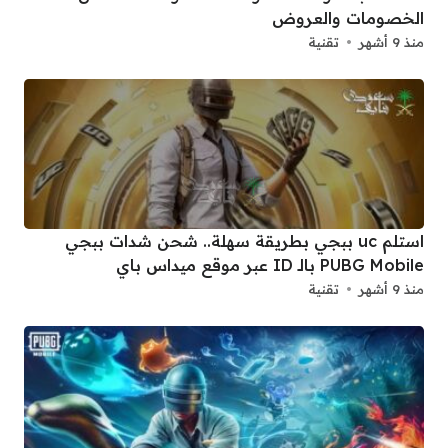
الخصومات والعروض
منذ 9 أشهر
تقنية
استلم uc ببجي بطريقة سهلة.. شحن شدات ببجي
PUBG Mobile بالـ ID عبر موقع ميداس باي
منذ 9 أشهر
تقنية