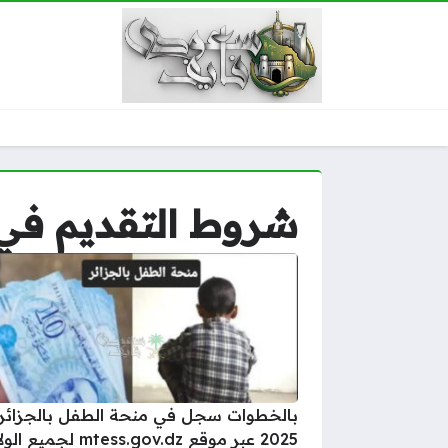
شروط التقديم في منحة ال
بالخطوات سجل في منحة الطفل بالجزائر
2025 عبر موقع mtess.gov.dz لجميع الولايات