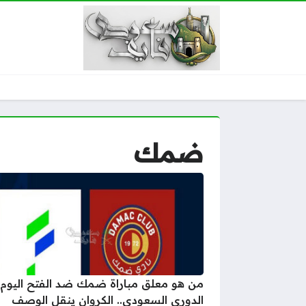
ضمك
من هو معلق مباراة ضمك ضد الفتح اليوم
الدوري السعودي.. الكروان ينقل الوصف