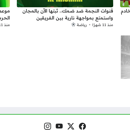
ادم
قنوات النجمة ضد ضمك.. ثبتها الآن بالمجان
موعد
واستمتع بمواجهة نارية بين الفريقين
الحرم
منذ 11 شهرًا
رياضة
منذ 11 شهرًا
فيسبوك
منصة إكس
يوتيوب
إنستغرام
مواقع التواصل