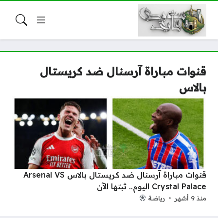
قنوات مباراة آرسنال ضد كريستال
بالاس
قنوات مباراة آرسنال ضد كريستال بالاس Arsenal VS
Crystal Palace اليوم.. ثبتها الآن
منذ 9 أشهر
رياضة