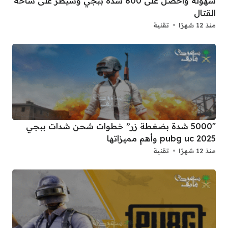
سهولة واحصل على 800 شدة ببجي وسيطر على ساحة
القتال
منذ 12 شهرًا
تقنية
5000″ شدة بضغطة زر” خطوات شحن شدات ببجي
2025 pubg uc وأهم مميزاتها
منذ 12 شهرًا
تقنية