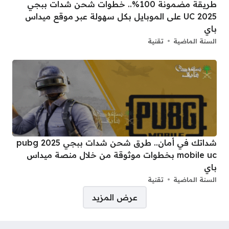
طريقة مضمونة 100%.. خطوات شحن شدات ببجي
2025 UC على الموبايل بكل سهولة عبر موقع ميداس
باي
السنة الماضية
تقنية
شداتك في أمان.. طرق شحن شدات ببجي 2025 pubg
mobile uc بخطوات موثوقة من خلال منصة ميداس
باي
السنة الماضية
تقنية
صفحات:
عرض المزيد