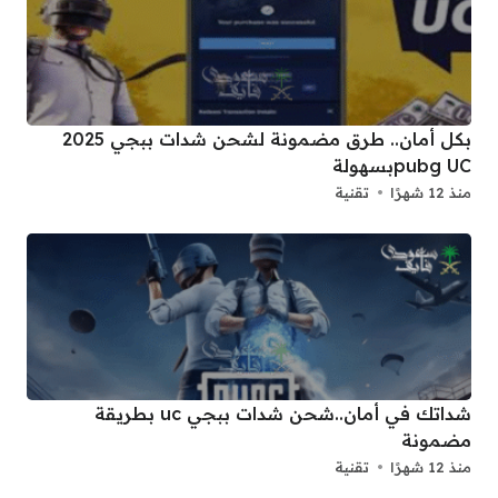
بكل أمان.. طرق مضمونة لشحن شدات ببجي 2025
pubg UCبسهولة
منذ 12 شهرًا
تقنية
شداتك في أمان..شحن شدات ببجي uc بطريقة
مضمونة
منذ 12 شهرًا
تقنية