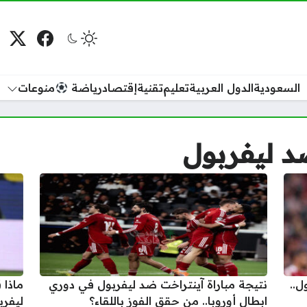
فيسبوك
منصة
م
السعودية
الدول العربية
تعليم
تقنية
إقتصاد
رياضة
منوعات
د ليفربول
ل..
نتيجة مباراة آينتراخت ضد ليفربول في دوري
ماذا 
ابطال أوروبا.. من حقق الفوز باللقاء؟
ليفرب