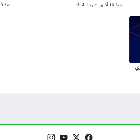
منذ 10 أشهر
رياضة
منذ 10 أشهر
ي
فيسبوك
منصة إكس
يوتيوب
إنستغرام