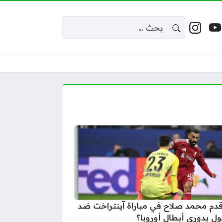
البحث عن:
 إكس
يوتيوب
إنستغرام
واقع التواصل
قدم محمد صلاح في مباراة آينتراخت ضد
ول بدوري أبطال أوروبا؟