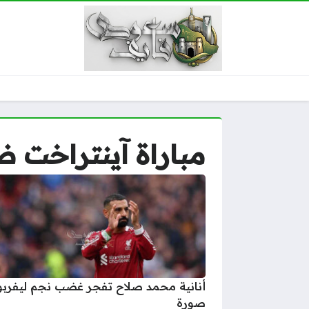
مباراة آينتراخت ض
أنانية محمد صلاح تفجر غضب نجم ليفربو
صورة