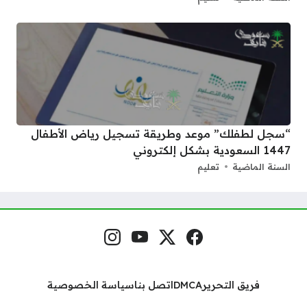
“سجل لطفلك” موعد وطريقة تسجيل رياض الأطفال
1447 السعودية بشكل إلكتروني
السنة الماضية
تعليم
فيسبوك
منصة إكس
يوتيوب
إنستغرام
مواقع التواصل
فريق التحرير
DMCA
اتصل بنا
سياسة الخصوصية