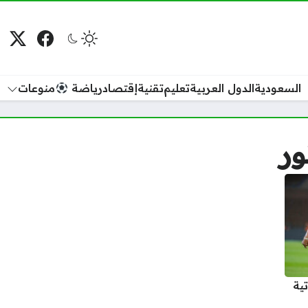
فيسبوك
منصة
م
السعودية
الدول العربية
تعليم
تقنية
إقتصاد
رياضة
منوعات
ور
تية