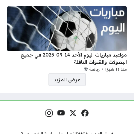
مواعيد مباريات اليوم الأحد 14-09-2025 في جميع
البطولات والقنوات الناقلة
منذ 11 شهرًا
رياضة
صفحات:
عرض المزيد
فيسبوك
منصة إكس
يوتيوب
إنستغرام
مواقع التواصل
فريق التحرير
DMCA
اتصل بنا
سياسة الخصوصية