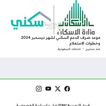
موعد صرف الدعم السكني لشهر ديسمبر 2024
وخطوات الاستعلام
منذ سنتين
خدمات السعودية
فيسبوك
منصة إكس
يوتيوب
إنستغرام
مواقع التواصل
فريق التحرير
DMCA
اتصل بنا
سياسة الخصوصية