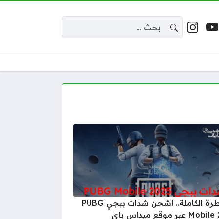
البحث عن:
 إكس
يوتيوب
إنستغرام
واقع التواصل
السيطرة الكاملة.. اشحن شدات ببجي PUBG
Mobile 2025 عبر موقع ميداس باي