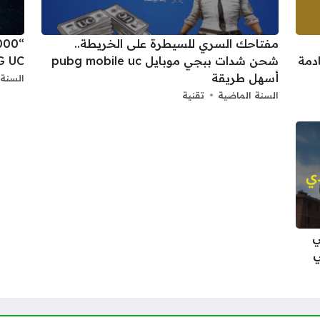
مفتاحك السري للسيطرة على الخريطة..
شحن شدات ببجي موبايل pubg mobile uc
PUBG UC وطرق الحص
أسهل طريقة
السنة 
السنة الماضية
تقنية
ي