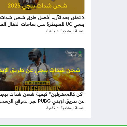
لا تقلق بعد الآن.. أفضل طرق شحن شدات
ببجي UC للسيطرة على ساحات القتال القادمة
السنة الماضية
تقنية
“كن كالمحترفين” كيفية شحن شدات ببج
عن طريق الإيدي PUBG عبر الموقع الرسمي
السنة الماضية
تقنية