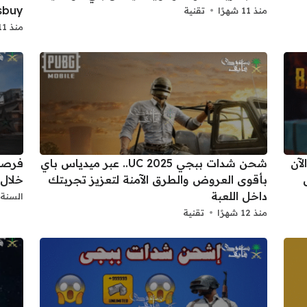
Midasbuy 
منذ 11 شهرًا
تقنية
منذ 11 شهرًا
موبايل الجديد 2025.. الآن
شحن شدات ببجي 2025 UC.. عبر ميدياس باي
قل
بأقوى العروض والطرق الآمنة لتعزيز تجربتك
خلال 
داخل اللعبة
السنة 
منذ 12 شهرًا
تقنية