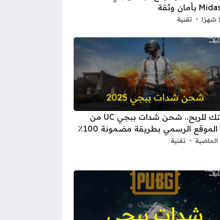
بأمان وثقة
تقنية
فرصتك للربح.. شحن شدات ببجي UC من
الموقع الرسمي بطريقة مضمونة 100٪
الماضية
تقنية