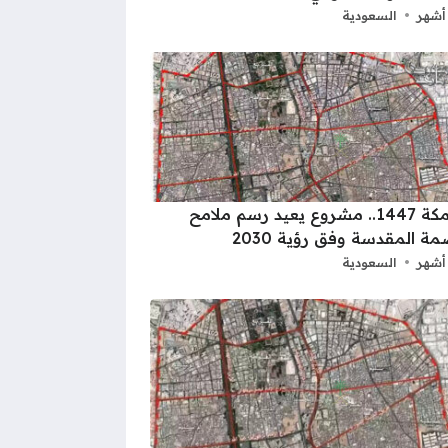
السعودية
هدد مكة 1447.. مشروع يعيد رسم ملامح
مة المقدسة وفق رؤية 2030
السعودية