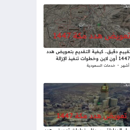
قييم دقيق.. كيفية التقديم بتعويض هدد
خدمات السعودية