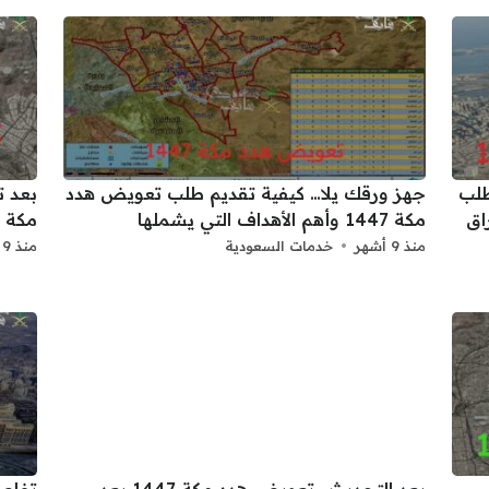
طلب
جهز ورقك يلا… كيفية تقديم طلب تعويض هدد
بعد ت
أوراق
مكة 1447 وأهم الأهداف التي يشملها
مكة 1447 أون لاين وخطوات تنفيذ الإزالة
منذ 9 أشهر
خدمات السعودية
منذ 9 أشهر