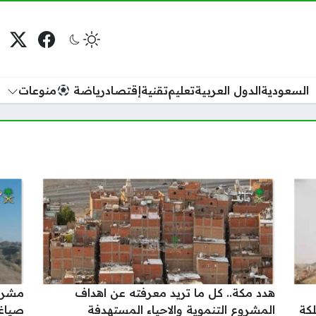
فيسبوك
منصة
م
السعودية
الدول العربية
تعليم
تقنية
إقتصاد
رياضة
منوعات
هدد مكة.. كل ما تريد معرفته عن اهداف
كة
المشروع التنموية والاحياء المستهدفة
صياغة