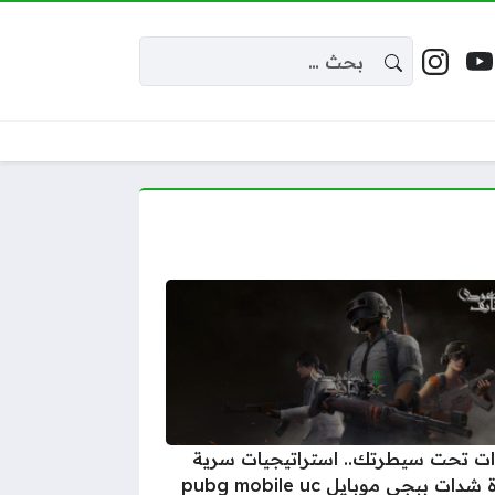
البحث عن:
 إكس
يوتيوب
إنستغرام
واقع التواصل
ات تحت سيطرتك.. استراتيجيات سرية
لزيادة شدات ببجي موبايل pubg mobile uc