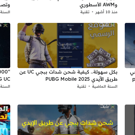
وAWM الأسطوري
وتصد
منذ 10 أشهر
تقنية
السنة 
ي
بكل سهولة.. كيفية شحن شدات ببجي UC عن
يد pubg
طريق الآيدي PUBG Mobile 2025
PUBG UC وطرق الحص
السنة الماضية
تقنية
السنة 