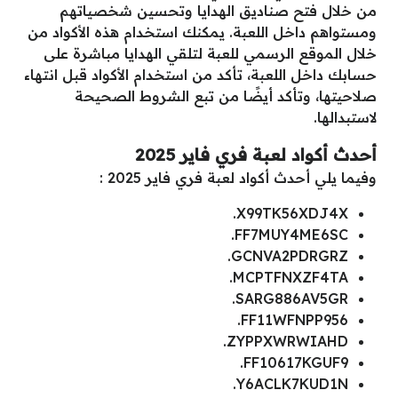
من خلال فتح صناديق الهدايا وتحسين شخصياتهم
ومستواهم داخل اللعبة. يمكنك استخدام هذه الأكواد من
خلال الموقع الرسمي للعبة لتلقي الهدايا مباشرة على
حسابك داخل اللعبة، تأكد من استخدام الأكواد قبل انتهاء
صلاحيتها، وتأكد أيضًا من تبع الشروط الصحيحة
لاستبدالها.
أحدث أكواد لعبة فري فاير 2025
وفيما يلي أحدث أكواد لعبة فري فاير 2025 :
X99TK56XDJ4X.
FF7MUY4ME6SC.
GCNVA2PDRGRZ.
MCPTFNXZF4TA.
SARG886AV5GR.
FF11WFNPP956.
ZYPPXWRWIAHD.
FF10617KGUF9.
Y6ACLK7KUD1N.