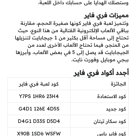
وستصلك الهدايا على حسابك داخل اللعبة.
مميزات فري فاير
وتتميز لعبة فري فاير كونها صغيرة الحجم، مقارنة
بباقي الألعاب الإلكترونية القتالية من هذا النوع، حيث
تحتاج إلى مساحة أقل بكثير من 1 جيجابايت لتنزيلها
من المتجر، فيما تحتاج الألعاب الأخرى لعدد من
الجيجابايت قد يصل إلى 5 في بعض الألعاب، وأبرزها
ببجي موبايل وفورت نايت.
أجدد أكواد فري فاير
الجائزة
كود لعبة فري فاير
كود الاستعادة
Y7PS 1HR6 23H4
كود جديد
G4D1 126E 4D5S
كود سكار تيتان
D4G1 D33S D5D4
كود فاير باس
X90B 1SD6 WSFW