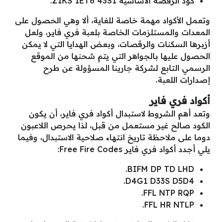
كود الرقصة الأساسية Z1KS 1ET6 43S1.
وتعمل الأكواد مهمة خاصة للغاية، ألا وهي الحصول على
المعدات والمستلزمات الخاصة بلعبة فري فاير، ولعل
أزبرها السكنات والرقصات، وبعض الهدايا التي لا يمكن
الحصول عليها بالجواهر التي يتم شحنها من الموقع
الرسمي التابع لشركة جارينا المسؤولة عن طرح
إصدارات اللعبة.
أكواد فري فاير
وتعد أهم الشروط لاستبدال أكواد فري فاير، أن يكون
الكود صالح غير مستعمل من قبل، لذا يحرص اللاعبون
دوما على ملاحظة تاريخ انتهاء صلاحية الاستبدال، وفيما
يلي أجدد أكواد فري فاير Free Fire Codes:
BIFM DP TD LHD.
D4G1 D33S D5D4.
FFL NTP RQP.
FFL HR NTLP.