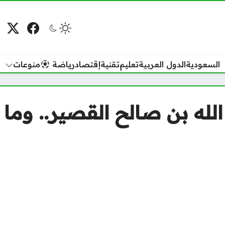
فيسبوك
منصة
م
السعودية
الدول العربية
تعليم
تقنية
إقتصاد
رياضة
منوعات
لله بن صالح القصير.. وما