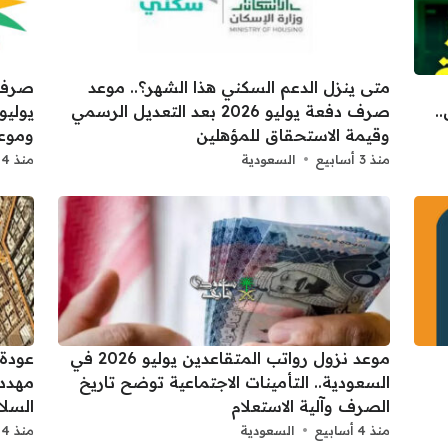
متى ينزل الدعم السكني هذا الشهر؟.. موعد
صرف ر
 1000 ريال..
صرف دفعة يوليو 2026 بعد التعديل الرسمي
وقيمة الاستحقاق للمؤهلين
وموع
منذ 3 أسابيع
السعودية
منذ 4 أسابيع
موعد نزول رواتب المتقاعدين يوليو 2026 في
السعودية.. التأمينات الاجتماعية توضح تاريخ
مهدد 
الصرف وآلية الاستعلام
السلا
منذ 4 أسابيع
السعودية
منذ 4 أسابيع