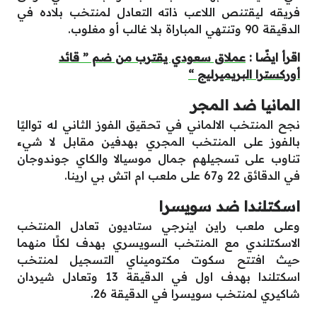
فريقه ليقتنص اللاعب ذاته التعادل لمنتخب بلاده في
الدقيقة 90 وتنتهي المباراة بلا غالب أو مغلوب.
اقرأ ايضًا :
عملاق سعودي يقترب من ضم ” قائد
أوركسترا البريميرليج “
المانيا ضد المجر
نجح المنتخب الالماني في تحقيق الفوز الثاني له تواليًا
بالفوز على المنتخب المجري بهدفين مقابل لا شيء
تناوب على تسجيلهم جمال موسيالا والكاي جوندوجان
في الدقائق 22 و67 على ملعب ام اتش بي ارينا.
اسكتلندا ضد سويسرا
وعلى ملعب راين اينرجي ستاديون تعادل المنتخب
الاسكتلندي مع المنتخب السويسري بهدف لكلًا منهما
حيث افتتح سكوت مكتوميناي التسجيل لمنتخب
اسكتلندا بهدف اول في الدقيقة 13 وتعادل شيردان
شاكيري لمنتخب سويسرا في الدقيقة 26.