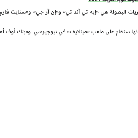
ريات البطولة هي «إيه تي آند تي» و«إن آر جي» و«ستايت فار
 فإنها ستقام على ملعب «ميتلايف» في نيوجيرسي، و«بنك أوف أم