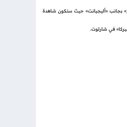
م» بجانب «أليجيانت» حيث ستكون شاهدة
يركا» في شارلوت.