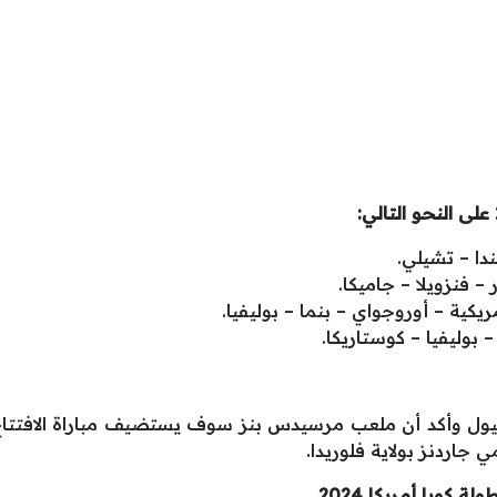
ندا – تشيلي.
– فنزويلا – جاميكا.
مريكية – أوروجواي – بنما – بوليفيا.
– بوليفيا – كوستاريكا.
بيول وأكد أن ملعب مرسيدس بنز سوف يستضيف مباراة الافتتاح بي
ة كوبا أمريكا 2024