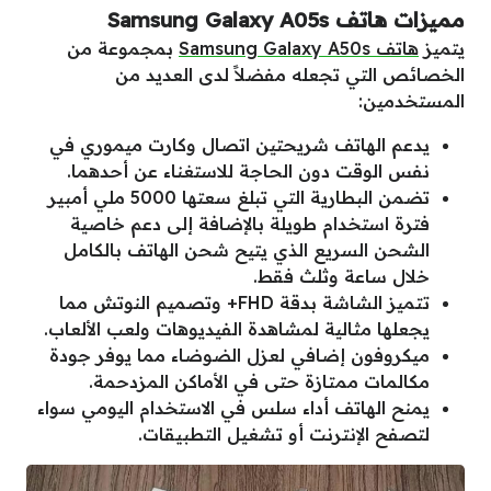
مميزات هاتف Samsung Galaxy A05s
يتميز
هاتف Samsung Galaxy A50s
بمجموعة من
الخصائص التي تجعله مفضلاً لدى العديد من
المستخدمين:
يدعم الهاتف شريحتين اتصال وكارت ميموري في
نفس الوقت دون الحاجة للاستغناء عن أحدهما.
تضمن البطارية التي تبلغ سعتها 5000 ملي أمبير
فترة استخدام طويلة بالإضافة إلى دعم خاصية
الشحن السريع الذي يتيح شحن الهاتف بالكامل
خلال ساعة وثلث فقط.
تتميز الشاشة بدقة FHD+ وتصميم النوتش مما
يجعلها مثالية لمشاهدة الفيديوهات ولعب الألعاب.
ميكروفون إضافي لعزل الضوضاء مما يوفر جودة
مكالمات ممتازة حتى في الأماكن المزدحمة.
يمنح الهاتف أداء سلس في الاستخدام اليومي سواء
لتصفح الإنترنت أو تشغيل التطبيقات.