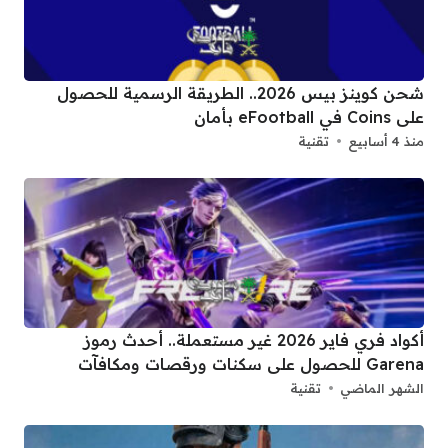
شحن كوينز بيس 2026.. الطريقة الرسمية للحصول
على Coins في eFootball بأمان
منذ 4 أسابيع
تقنية
أكواد فري فاير 2026 غير مستعملة.. أحدث رموز
Garena للحصول على سكنات ورقصات ومكافآت
الشهر الماضي
تقنية