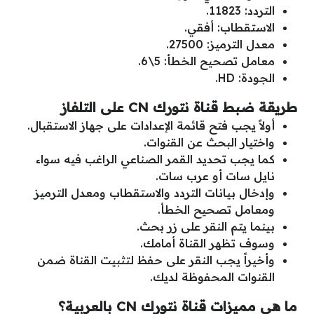
التردد: 11823.
الاستقطاب: أفقي.
معدل الترميز: 27500.
معامل تصحيح الخطأ: 5\6.
الجودة: HD.
طريقة ضبط قناة نتورك CN على التلفاز
أولاً يجب فتح قائمة الإعدادات على جهاز الاستقبال.
واختيار البحث عن القنوات.
كما يجب تحديد القمر الصناعي الراغب فيه سواء
نايل سات أو عرب سات.
وإدخال بيانات التردد والاستقطاب ومعدل الترميز
ومعامل تصحيح الخطأ.
بينما يتم النقر على زر بحث.
وسوف تظهر القناة أمامك.
وأخيراً يجب النقر على حفظ لتثبيت القناة ضمن
القنوات المحفوظة لديك.
ما هي مميزات قناة نتورك CN بالعربية؟