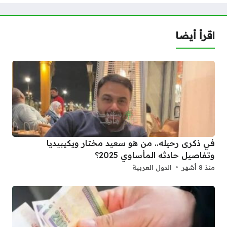
اقرأ أيضا
في ذكرى رحيله.. من هو سعيد مختار ويكيبيديا
وتفاصيل حادثه المأساوي 2025؟
منذ 8 أشهر
الدول العربية