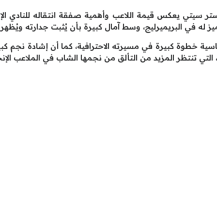
ر سيتي يعكس قيمة اللاعب وأهمية صفقة انتقاله للنادي الإنج
له في البريميرليج، وسط آمال كبيرة بأن يُثبت جدارته ويُظهر 
سية خطوة كبيرة في مسيرته الاحترافية، كما أن إشادة نجم ك
التي تنتظر المزيد من التألق من نجمها الشاب في الملاعب الإنج