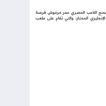
ولا بمنح اللاعب المصري عمر مرموش فرصة
تر سيتي في مباراته أمام تشيلسي ضمن الجولة الـ23 من الدوري الإنجليزي الممتاز، والتي تقام على ملعب