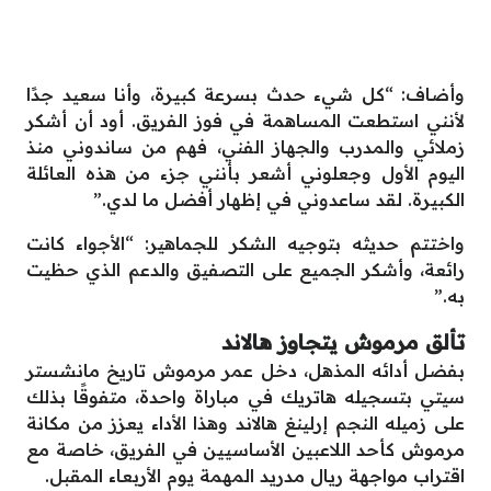
وأضاف: “كل شيء حدث بسرعة كبيرة، وأنا سعيد جدًا
لأنني استطعت المساهمة في فوز الفريق. أود أن أشكر
زملائي والمدرب والجهاز الفني، فهم من ساندوني منذ
اليوم الأول وجعلوني أشعر بأنني جزء من هذه العائلة
الكبيرة. لقد ساعدوني في إظهار أفضل ما لدي.”
واختتم حديثه بتوجيه الشكر للجماهير: “الأجواء كانت
رائعة، وأشكر الجميع على التصفيق والدعم الذي حظيت
به.”
تألق مرموش يتجاوز هالاند
بفضل أدائه المذهل، دخل عمر مرموش تاريخ مانشستر
سيتي بتسجيله هاتريك في مباراة واحدة، متفوقًا بذلك
على زميله النجم إرلينغ هالاند وهذا الأداء يعزز من مكانة
مرموش كأحد اللاعبين الأساسيين في الفريق، خاصة مع
اقتراب مواجهة ريال مدريد المهمة يوم الأربعاء المقبل.