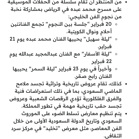
من المنتظر أن تقام سلسلة من الحفلات الموسيقية
على مسرح محمد عبده في الرياض بمشاركة نخبة
من نجوم الفن الخليجي:
20 فبراير “جلسة بين النجوم” تجمع الفنانتين
أحلام ونوال الكويتية.
“ليلة سهيل” يحييها الفنان محمد عبده يوم 21
فبراير.
“ليلة الأسفار” مع الفنان عبدالمجيد عبدالله يوم
22 فبراير
وأخيراً في يوم 23 فبراير “ليلة السمر” يحييها
الفنان رابح صقر.
كذلك، تقام عروض تاريخية وتراثية تجسد ملامح
الماضي السعودي، بما في ذلك استعراضات فنية
والفرق الفلكلورية تؤدي الرقصات الشعبية وعروض
تجسد حقب تاريخية مهمة في تطور المملكة.
يتم تنظيم معارض تسلط الضوء على الموروث
السعودي وتاريخ الدولة السعودية الأولى من خلال
الفن المعاصر، مثل معرض “تخليد” في مركز سرد
الثقافي.