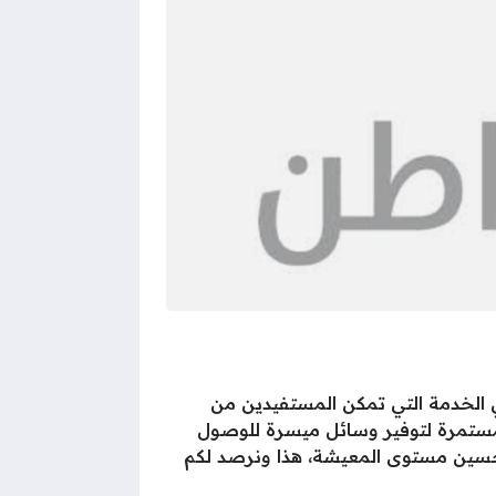
وارد البشرية في المملكة العربية السعودية عن طريقة استعلام حساب المواطن 1446 وهي الخدمة التي تمكن المستفيدين من
لمستمرة لتوفير وسائل ميسرة للوصول
2 لدعم الأسر ذات الدخل المحدود وتحسين مستوى المعيشة، هذا ونرصد لكم