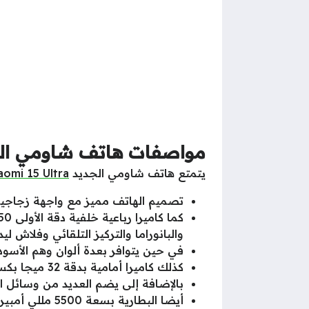
مواصفات هاتف شاومي الجديد 15 Ultra
يتمتع هاتف شاومي الجديد
aomi 15 Ultra
تصميم الهاتف مميز مع واجهة زجاجية و
والبانوراما والتركيز التلقائي وفلاش ليد
في حين يتوافر بعدة ألوان وهم الأسود
كذلك كاميرا أمامية بدقة 32 ميجا بكسل.
بالإضافة إلى يضم العديد من وسائل 
أيضا البطارية بسعة 5500 مللي أمبير مع دعم الشحن السريع 120 واط وشحن لاسلكي 80 واط وعكسي 10 واط.