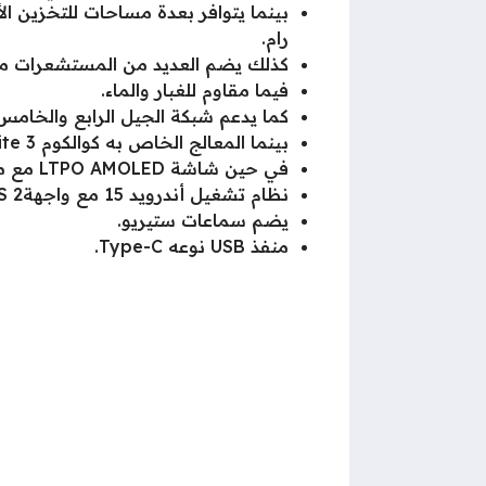
رام.
كذلك يضم العديد من المستشعرات مثل
فيما مقاوم للغبار والماء.
كما يدعم شبكة الجيل الرابع والخامس
بينما المعالج الخاص به كوالكوم SM8750-AB Snapdragon 8 Elite 3 نانومتر ثماني النواة مع معالج رسومي Adreno 830.
في حين شاشة LTPO AMOLED مع مساحة 6.73 بوصة.
نظام تشغيل أندرويد 15 مع واجهةHyperOS 2 .
يضم سماعات ستيريو.
منفذ USB نوعه Type-C.