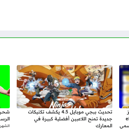
كوينز
تحديث ببجي موبايل 4.5 يكشف تكتيكات
eFoot
جديدة تمنح اللاعبين أفضلية كبيرة في
الرسمية لجمع
المعارك
الشهر