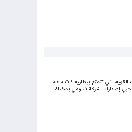
 التي يأتي بها، وهو من الهواتف القوية التي تتمتع ببطارية ذات سعة
ا لمحبي إصدارات شركة شاومي بمختلف