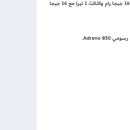
بينما يتوافر بعدة مساحات للتخزين الأولى 256 جيجابايت مع 12 جيجا رام، والثاني 512 جيجابايت مع 16 جيجا رام والثالث 1 تيرا مع 16 جيجا