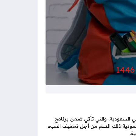
عديد من المواطنين السعوديين بالتعرف على موعد صرف الحقيبة المدرسية الفصل الثالث 1446 في السعودية، والتي تأتي ضمن برنامج
لتنمية الاجتماعية السعودية ذلك الدعم من أجل تخفيف العبء
ة.