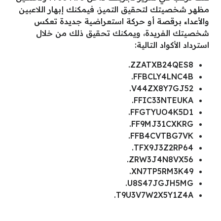
مظهر شخصيتك لتحقيق التميز، فيمكنك إبهار اللاعبين
والأعداء برقصة أو حركة استعراضية جديدة تعكس
شخصيتك الفريدة، ويمكنك تحقيق ذلك من خلال
استرداد الأكواد التالية:
ZZATXB24QES8.
FFBCLY4LNC4B.
V44ZX8Y7GJ52.
FFIC33NTEUKA.
FFGTYUO4K5D1.
FF9MJ31CXKRG.
FFB4CVTBG7VK.
TFX9J3Z2RP64.
ZRW3J4N8VX56.
XN7TP5RM3K49.
U8S47JGJH5MG.
T9U3V7W2X5Y1Z4A.