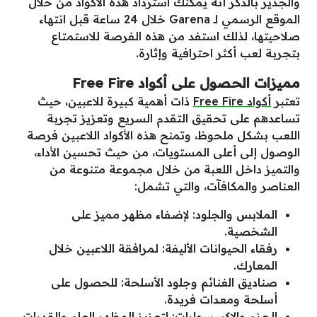
والجدير بالذكر أنه يمكنك استرداد هذه الأكواد من خلال
الموقع الرسمي لـ Garena خلال 24 ساعة قبل انتهاء
صلاحيتها، لذلك استفد من هذه الفرصة للاستمتاع
بتجربة لعب أكثر احترافية وإثارة.
مميزات الحصول على أكواد Free Fire
تعتبر
أكواد Free Fire
ذات أهمية كبيرة للاعبين، حيث
تساعدهم على تحقيق التقدم السريع وتعزيز تجربة
اللعب بشكل ملحوظ، وتمنح هذه الأكواد اللاعبين فرصة
الوصول إلى أعلى المستويات، من حيث تحسين الأداء،
والتميز داخل اللعبة من خلال مجموعة متنوعة من
العناصر والمكافآت، والتي تشمل:
الملابس والجلود: لإضفاء مظهر مميز على
الشخصية.
رفقاء الحيوانات الأليفة: لمرافقة اللاعبين خلال
المعارك.
صناديق الغنائم وجلود الأسلحة: للحصول على
أسلحة ومعدات فريدة.
الحزم والإكسسوارات: لتعزيز المظهر العام والقدرات.