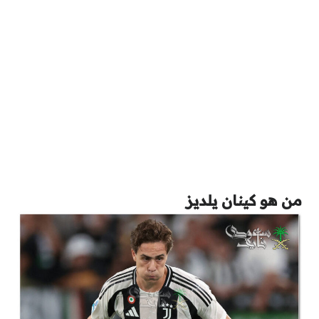
من هو كينان يلديز