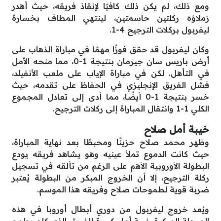
ومع ذلك، لم يكن ذلك كافيًا لإنقاذ فريقه، حيث أهدر
زملاؤه ركلتين حاسمتين، لينتهي المطاف بخسارة
ليفربول بركلات الترجيح 4-1.
وكان ليفربول قد حقق فوزًا مهمًا في مباراة الذهاب على
أرض باريس سان جيرمان بنتيجة 1-0، مما منحه الأمل
في التأهل. لكن في مباراة الإياب على ملعب الأنفيلد،
فشل الفريق الإنجليزي في الحفاظ على تقدمه، حيث
خسر بنتيجة 1-0 أيضًا، مما أدى إلى تعادل المجموع
الكلي 1-1 وانتقال المباراة إلى ركلات الترجيح.
خيبة أمل صلاح
وظهر محمد صلاح حزينًا ومحبطًا بعد نهاية المباراة،
حيث كانت الدموع تملأ عينيه وهو يشاهد فريقه يودع
البطولة الأوروبية الأهم على الرغم من تألقه في تسجيل
ركلة الترجيح، إلا أن الخروج المبكر من البطولة يُعتبر
ضربة قوية لطموحات صلاح وفريقه هذا الموسم.
ويُعد خروج ليفربول من دوري أبطال أوروبا في هذه