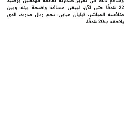
وساهم ذلك في تعزيز صدارته لقائمة الهدافين برصيد
22 هدفًا حتى الآن، ليبقي مسافة واضحة بينه وبين
منافسه المباشر، كيليان مبابي، نجم ريال مدريد، الذي
يلاحقه ب20 هدفًا.