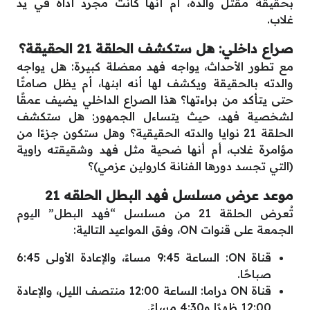
بحقيقة مقتل والده، أم أنها كانت مجرد أداة في يد
غلاب.
صراع داخلي: هل ستكشف الحلقة 21 الحقيقة؟
مع تطور الأحداث، يواجه فهد معضلة كبيرة: هل يواجه
والدته بالحقيقة ويكشف لها أنه ابنها، أم يظل صامتًا
حتى يتأكد من براءتها؟ هذا الصراع الداخلي يضيف عمقًا
لشخصية فهد، حيث يتساءل الجمهور: هل ستكشف
الحلقة 21 نوايا والدته الحقيقية؟ وهل ستكون جزءًا من
مؤامرة غلاب، أم أنها ضحية مثل فهد وشقيقته راوية
(التي تجسد دورها الفنانة كارولين عزمي)؟
موعد عرض مسلسل فهد البطل الحلقه 21
تُعرض الحلقة 21 من مسلسل “فهد البطل” اليوم
الجمعة على قنوات ON، وفق المواعيد التالية:
قناة ON: الساعة 9:45 مساءً، والإعادة الأولى 6:45
صباحًا.
قناة ON دراما: الساعة 12:00 منتصف الليل، والإعادة
12:00 ظهرًا و4:30 مساءً.