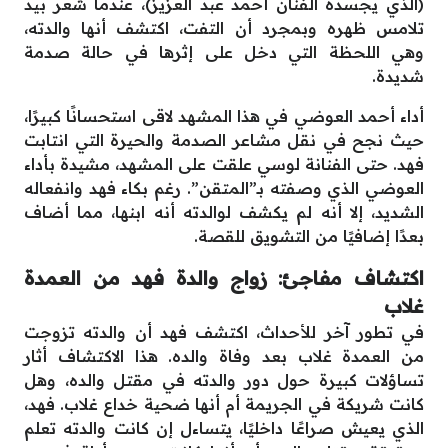
(الذي يجسده الفنان أحمد عبد العزيز)، عندما شعر بيد
تلامس ظهره وبمجرد أن التفت، اكتشف أنها والدته،
وهي اللحظة التي دخل على إثرها في حالة صدمة
شديدة.
أداء أحمد العوضي في هذا المشهد لاقى استحسانًا كبيرًا،
حيث نجح في نقل مشاعر الصدمة والحيرة التي انتابت
فهد. حتى الفنانة لوسي علقت على المشهد، مشيدة بأداء
العوضي الذي وصفته بـ”المتقن”. رغم بكاء فهد وانفعاله
الشديد، إلا أنه لم يكشف لوالدته أنه ابنها، مما أضاف
بعدًا إضافيًا من التشويق للقصة.
اكتشاف مفاجئ: زواج والدة فهد من العمدة
غلاب
في تطور آخر للأحداث، اكتشف فهد أن والدته تزوجت
من العمدة غلاب بعد وفاة والده. هذا الاكتشاف أثار
تساؤلات كبيرة حول دور والدته في مقتل والده، وهل
كانت شريكة في الجريمة أم أنها ضحية خداع غلاب. فهد،
الذي يعيش صراعًا داخليًا، يتساءل إن كانت والدته تعلم