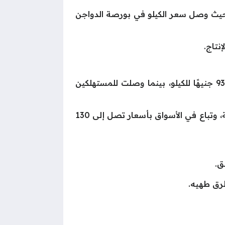
وم. حيث وصل سعر الكيلو في بورصة الدواجن
الفراخ الساسو: حافظت على استقرار نسبي في الأسعار داخل البورصة، حيث تراوحت أسعارها بين 92 و93 جنيهًا للكيلو، بينما وصلت للمستهلكين
الفراخ البلدي: شهدت ارتفاعًا واضحًا في الأسعار، حيث سجلت ما بين 119 و120 جنيهًا للكيلو داخل البورصة، وتباع في الأسواق بأسعار تصل إلى 130
طرق طهيه.