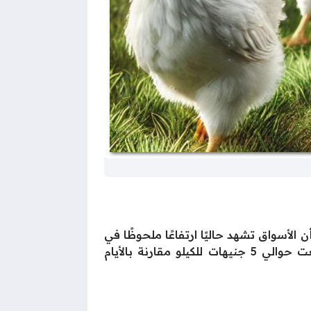
الأسواق تشهد حاليًا ارتفاعًا ملحوظًا في
الأسعار مع اقتراب انتهاء شهر رمضان المبارك، حيث سجلت الفراخ البيضاء زيادة جديدة في السعر بلغت حوالي 5 جنيهات للكيلو مقارنة بالأيام