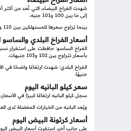
شهدت الفراخ البيضاء، التي تُعد من أكثر أ
إلى ما بين 100 و101 جنيه،
بينما تراوح سعرها للمستهلكين بين 110 و111 جنيهًا. يُعزى هذا الارتفاع إلى زيادة الطلب وتغيرات تكاليف الإنتاج.
أسعار الفراخ البلدي والساسو ا
بأسعار تتراوح بين 102 و103 جنيهات.
جنيهًا.
سعر كيلو البانيه اليوم
سجل كيلو البانيه ارتفاعًا كبيرًا في الأسعار، حيث تراوح سعره بين 
ويُعد البانيه من الخيارات المفضلة لدى ا
أسعار كرتونة البيض اليوم
على جانب آخر، استقرت أسعار البيض اليوم 