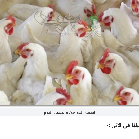
أسعار الدواجن والبيض اليوم
ًأ في الآتي :-