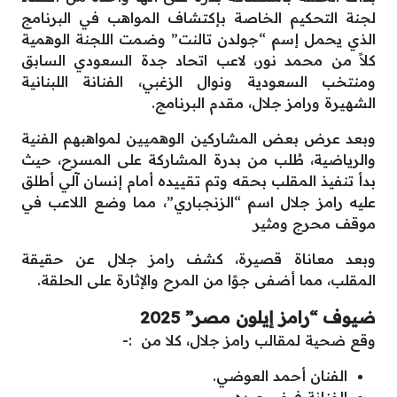
لجنة التحكيم الخاصة بإكتشاف المواهب في البرنامج
الذي يحمل إسم “جولدن تالنت” وضمت اللجنة الوهمية
كلاً من محمد نور، لاعب اتحاد جدة السعودي السابق
ومنتخب السعودية ونوال الزغبي، الفنانة اللبنانية
الشهيرة ورامز جلال، مقدم البرنامج.
وبعد عرض بعض المشاركين الوهميين لمواهبهم الفنية
والرياضية، طُلب من بدرة المشاركة على المسرح، حيث
بدأ تنفيذ المقلب بحقه وتم تقييده أمام إنسان آلي أطلق
عليه رامز جلال اسم “الزنجباري”، مما وضع اللاعب في
موقف محرج ومثير
وبعد معاناة قصيرة، كشف رامز جلال عن حقيقة
المقلب، مما أضفى جوًا من المرح والإثارة على الحلقة.
ضيوف “رامز إيلون مصر” 2025
وقع ضحية لمقالب رامز جلال، كلا من :-
الفنان أحمد العوضي.
الفنانة فيفي عبده.