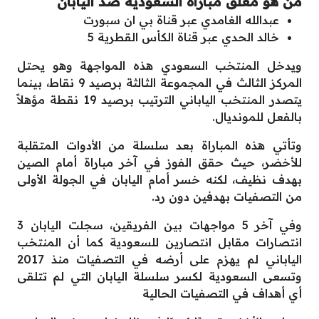
من هو معلق مباراة السعودية ضد اليابان
عبدالله الغامدي عبر قناة بي ان سبورت
خالد الحدي عبر قناة الكأس القطرية 5
ويدخل المنتخب السعودي هذه المواجهة وهو يحتل
المركز الثالث في المجموعة الثالثة برصيد 9 نقاط، بينما
يتصدر المنتخب الياباني الترتيب برصيد 19 نقطة مؤهلاً
بالفعل للمونديال.
وتأتي هذه المباراة بعد سلسلة من الأدوات المتقلبة
للأخضر، حيث حقق الفوز في آخر مباراة أمام الصين
بهدف نظيف، لكنه خسر أمام اليابان في الجولة الأولى
من التصفيات بهدفين دون رد.
وفي آخر 5 مواجهات بين الفريقين، سجلت اليابان 3
انتصارات مقابل انتصارين للسعودية كما أن المنتخب
الياباني لم يهزم على أرضه في التصفيات منذ 2017
وتسعى السعودية لكسر سلسلة اليابان التي لم تتلقى
أي أهداف في التصفيات الحالية