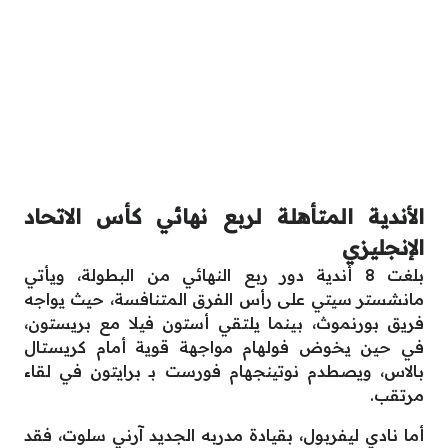
الأندية المتأهلة لربع نهائي كأس الاتحاد
الإنجليزي
بلغت 8 أندية دور ربع النهائي من البطولة، ويأتي
مانشستر سيتي على رأس الفرق المتنافسة، حيث يواجه
فريق بورنموث، بينما يلتقي أستون فيلا مع بريستون،
في حين يخوض فولهام مواجهة قوية أمام كريستال
بالاس، ويصطدم نوتينجهام فورست بـ برايتون في لقاء
مرتقب.
أما نادي ليفربول، بقيادة مدربه الجديد آرني سلوت، فقد