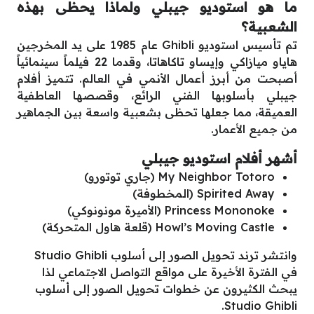
ما هو استوديو جيبلي ولماذا يحظى بهذه
الشعبية؟
تم تأسيس استوديو Ghibli عام 1985 على يد المخرجين
هاياو ميازاكي وإيساو تاكاهاتا، وقدما 22 فيلماً سينمائياً
أصبحت من أبرز أعمال الأنمي في العالم. تتميز أفلام
جيبلي بأسلوبها الفني الرائع، وقصصها العاطفية
العميقة، مما جعلها تحظى بشعبية واسعة بين الجماهير
من جميع الأعمار.
أشهر أفلام استوديو جيبلي
My Neighbor Totoro (جاري توتورو)
Spirited Away (المخطوفة)
Princess Mononoke (الأميرة مونونوكي)
Howl’s Moving Castle (قلعة هاول المتحركة)
وانتشر ترند تحويل الصور إلى أسلوب Studio Ghibli
في الفترة الأخيرة على مواقع التواصل الاجتماعي لذا
يبحث الكثيرون عن خطوات تحويل الصور إلى أسلوب
Studio Ghibli.