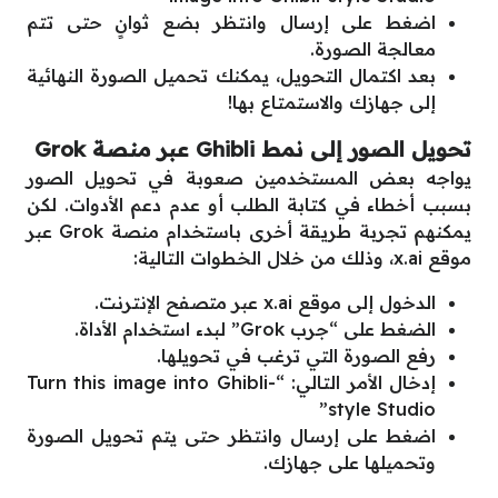
اضغط على إرسال وانتظر بضع ثوانٍ حتى تتم
معالجة الصورة.
بعد اكتمال التحويل، يمكنك تحميل الصورة النهائية
إلى جهازك والاستمتاع بها!
تحويل الصور إلى نمط Ghibli عبر منصة Grok
يواجه بعض المستخدمين صعوبة في تحويل الصور
بسبب أخطاء في كتابة الطلب أو عدم دعم الأدوات. لكن
يمكنهم تجربة طريقة أخرى باستخدام منصة Grok عبر
موقع x.ai، وذلك من خلال الخطوات التالية:
الدخول إلى موقع x.ai عبر متصفح الإنترنت.
الضغط على “جرب Grok” لبدء استخدام الأداة.
رفع الصورة التي ترغب في تحويلها.
إدخال الأمر التالي: “Turn this image into Ghibli-
style Studio”
اضغط على إرسال وانتظر حتى يتم تحويل الصورة
وتحميلها على جهازك.