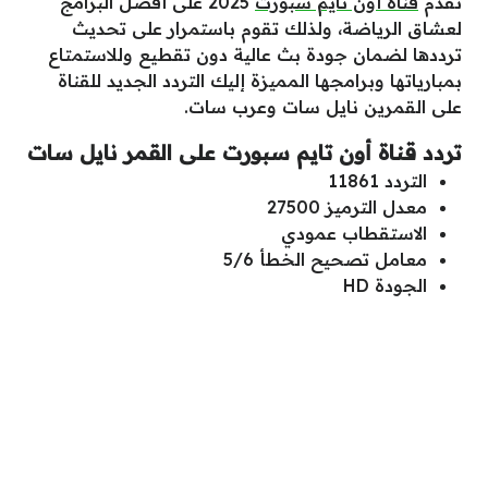
تقدم
قناة أون تايم سبورت
2025 على أفضل البرامج
لعشاق الرياضة، ولذلك تقوم باستمرار على تحديث
ترددها لضمان جودة بث عالية دون تقطيع وللاستمتاع
بمبارياتها وبرامجها المميزة إليك التردد الجديد للقناة
على القمرين نايل سات وعرب سات.
تردد قناة أون تايم سبورت على القمر نايل سات
التردد 11861
معدل الترميز 27500
الاستقطاب عمودي
معامل تصحيح الخطأ 5/6
الجودة HD