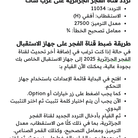
تردد قناة الفجر الجزائرية على عرب سات
التردد: 11034
الاستقطاب: أفقي (H)
معدل الترميز: 27500
معامل تصحيح الخطأ: ¾
طريقة ضبط قناة الفجر على جهاز الاستقبال
في حالة إذا كنت ترغب في إضافة أخر تحديث لقناة
الفجر الجزائرية
2025 إلى جهاز الاستقبال الخاص بك
بجودة عالية، يمكنك الآن القيام بـ:
افتح في البداية قائمة الإعدادات باستخدام جهاز
التحكم.
كما يجب اضغط على زر خيارات أو Option.
الآن يجب أن يتم اختيار كلمة تثبيت ثم اختر التثبيت
اليدوي.
ثم القيام بأدخال التردد الجديد لقناة الفجر
الجزائرية، بما في ذلك كلًا من الاستقطاب، معدل
الترميز، ومعامل التصحيح، وكذلك القمر الصناعي.
ثم بعدها يجب القيام بالضغط على زر بحث، ثم اختر