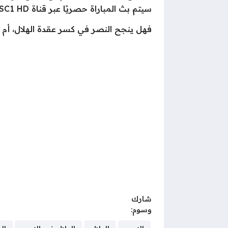
سيتم بث المباراة حصريًا عبر قناة SSC1 HD وسيتولى المعلق الكبير فارس عوض التعليق على مجريات اللقاء.
فهل ينجح النصر في كسر عقدة الهلال، أم 
شارك
وسوم: