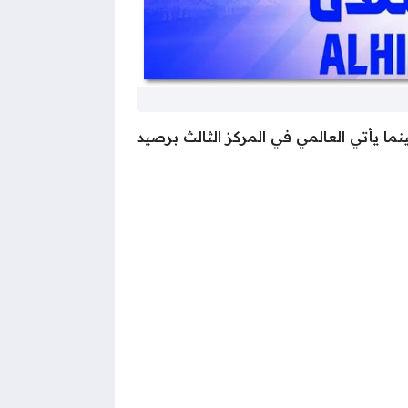
 57 نقطة، بفارق 4 نقاط عن المتصدر الاتحاد بينما يأتي العالمي في المركز الثالث برصيد