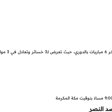
ولم يحقق ال
 ضد النصر