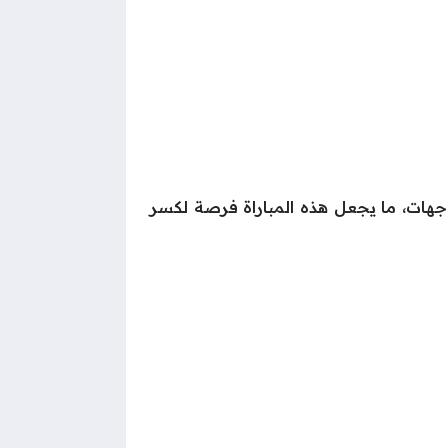
نصر أي فوز على الهلال في آخر 6 مباريات بالدوري، حيث تعرض لـ3 خسائر وتعادل في 3 مواجهات، ما يجعل هذه المباراة فرصة لكسر