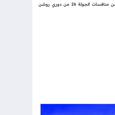
يترقب عشاق الكرة السعودية مباراة الهلال ضد النصر في ديربي الرياض، وهي التي تجمع بينهما ضمن منافسات الجولة 26 من دوري روشن