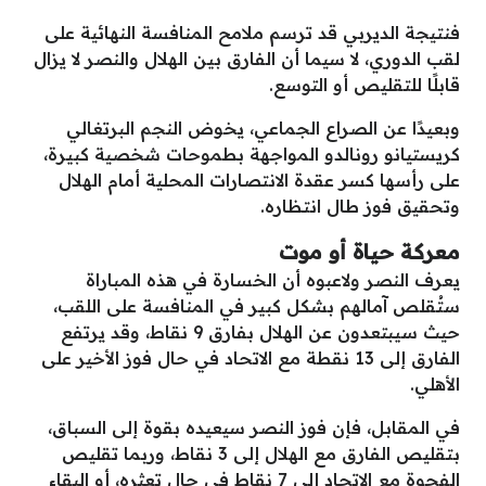
فنتيجة الديربي قد ترسم ملامح المنافسة النهائية على
لقب الدوري، لا سيما أن الفارق بين الهلال والنصر لا يزال
قابلًا للتقليص أو التوسع.
وبعيدًا عن الصراع الجماعي، يخوض النجم البرتغالي
كريستيانو رونالدو المواجهة بطموحات شخصية كبيرة،
على رأسها كسر عقدة الانتصارات المحلية أمام الهلال
وتحقيق فوز طال انتظاره.
معركة حياة أو موت
يعرف النصر ولاعبوه أن الخسارة في هذه المباراة
ستُقلص آمالهم بشكل كبير في المنافسة على اللقب،
حيث سيبتعدون عن الهلال بفارق 9 نقاط، وقد يرتفع
الفارق إلى 13 نقطة مع الاتحاد في حال فوز الأخير على
الأهلي.
في المقابل، فإن فوز النصر سيعيده بقوة إلى السباق،
بتقليص الفارق مع الهلال إلى 3 نقاط، وربما تقليص
الفجوة مع الاتحاد إلى 7 نقاط في حال تعثره، أو البقاء