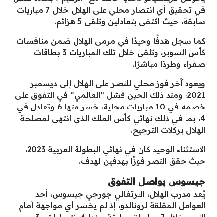
في تحقيق أي انتصار محلي على الهلال خلال 7 مباريات
سابقة، حيث اكتفى بتعادلين وتلقى 5 هزائم.
كما سجل هدفًا وحيدًا في مرمى الهلال ضمن منافسات
كأس السوبر، وتلقى خلال تلك المباريات 3 بطاقات
صفراء وطردًا مباشرًا.
ويعود آخر فوز محلي للنصر على الهلال إلى ديسمبر
2021، ومنذ ذلك الحين فشل “العالمي” في التفوق على
خصمه في 10 مباريات محلية، خسر منها 6 وتعادل في
4، بما في ذلك نهائي كأس الملك الذي انتهى لمصلحة
الهلال بركلات الترجيح.
الاستثناء الوحيد كان في نهائي البطولة العربية 2023،
حيث حقق النصر فوزًا بهدفين لهدف.
جيسوس يواصل التفوق
يُعد مدرب الهلال، البرتغالي جورجي جيسوس، أحد
العوامل المقلقة لرونالدو، إذ لم يخسر أي مواجهة أمام
النصر خلال 7 مباريات سابقة، منها 4 انتصارات و3