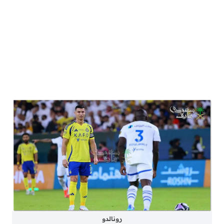
رونالدو