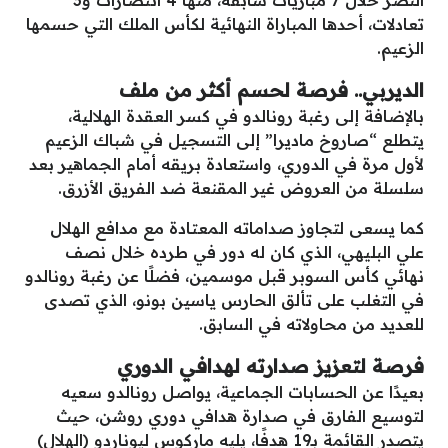
تعادلات، أحدها المباراة النهائية لكأس الملك التي حسمها
الزعيم.
الديربي.. فرصة لحسم أكثر من ملف
بالإضافة إلى رغبة رونالدو في كسر العقدة الهلالية،
يتطلع “صاروخ ماديرا” إلى التسجيل في شباك الزعيم
لأول مرة في الدوري، واستعادة بريقه أمام الجماهير بعد
سلسلة من العروض غير المقنعة ضد الفريق الأزرق.
كما يسعى لتجاوز صداماته المعتادة مع مدافع الهلال
علي البليهي، الذي كان له دور في طرده خلال نصف
نهائي كأس السوبر قبل موسمين، فضلًا عن رغبة رونالدو
في التغلب على تألق الحارس ياسين بونو، الذي تصدى
للعديد من محاولاته في السابق.
فرصة لتعزيز صدارته لهدافي الدوري
بعيدًا عن الحسابات الجماعية، يواصل رونالدو سعيه
لتوسيع الفارق في صدارة هدافي دوري روشن، حيث
يتصدر القائمة بـ19 هدفًا، يليه ماركوس ليوناردو (الهلال)