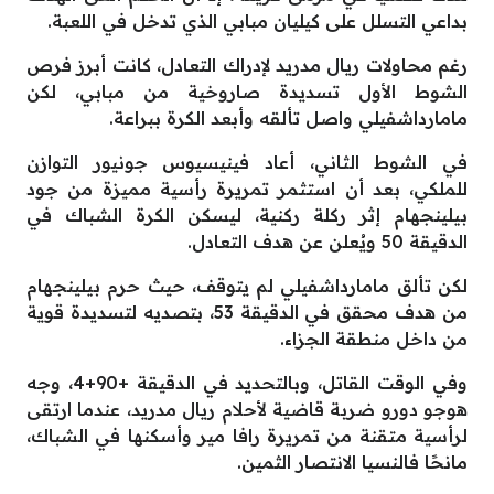
بداعي التسلل على كيليان مبابي الذي تدخل في اللعبة.
رغم محاولات ريال مدريد لإدراك التعادل، كانت أبرز فرص
الشوط الأول تسديدة صاروخية من مبابي، لكن
مامارداشفيلي واصل تألقه وأبعد الكرة ببراعة.
في الشوط الثاني، أعاد فينيسيوس جونيور التوازن
للملكي، بعد أن استثمر تمريرة رأسية مميزة من جود
بيلينجهام إثر ركلة ركنية، ليسكن الكرة الشباك في
الدقيقة 50 ويُعلن عن هدف التعادل.
لكن تألق مامارداشفيلي لم يتوقف، حيث حرم بيلينجهام
من هدف محقق في الدقيقة 53، بتصديه لتسديدة قوية
من داخل منطقة الجزاء.
وفي الوقت القاتل، وبالتحديد في الدقيقة +90+4، وجه
هوجو دورو ضربة قاضية لأحلام ريال مدريد، عندما ارتقى
لرأسية متقنة من تمريرة رافا مير وأسكنها في الشباك،
مانحًا فالنسيا الانتصار الثمين.