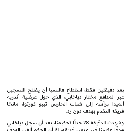
بعد دقيقتين فقط، استطاع فالنسيا أن يفتتح التسجيل
عبر المدافع مختار دياخابي، الذي حول عرضية أندريه
ألميدا برأسه إلى شباك الحارس تيبو كورتوا، مانحًا
فريقه التقدم بهدف دون رد.
وشهدت الدقيقة 28 جدلًا تحكيميًا، بعد أن سجل دياخابي
هدفًا عكسيًا في مرمى فريقه، إلا أن الحكم ألغى الهدف